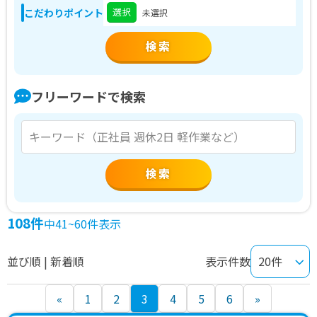
選択
こだわりポイント
未選択
フリーワードで検索
検索
108件
中41~60件表示
並び順 | 新着順
表示件数
投
«
1
2
3
4
5
6
»