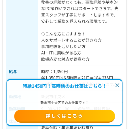
秘書の経験がなくても、事務経験や基本的
なPC操作ができればスタートできます。先
輩スタッフが丁寧にサポートしますので、
安心して業務を覚えられる環境です。
◇こんな方におすすめ！
人をサポートすることが好きな方
事務経験を活かしたい方
AI・ITに興味がある方
臨機応変な対応が得意な方
給与
時給：1,350円
＠1,350円×6.5時間×21日＝184,275円
※別途 残業代、交通費支給いたします。
時給1450円！高時給のお仕事はこちら！
勤務地
新潟市中央区
新潟市中央区でのお仕事です！
勤務時間
9：30～17：00 ※短時間も相談可能
詳しくはこちら
休日
土日祝休み
夏季休暇・年末年始休暇有り