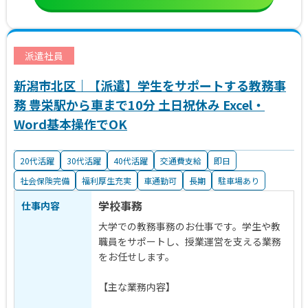
派遣社員
新潟市北区｜【派遣】学生をサポートする教務事
務 豊栄駅から車まで10分 土日祝休み Excel・
Word基本操作でOK
20代活躍
30代活躍
40代活躍
交通費支給
即日
社会保険完備
福利厚生充実
車通勤可
長期
駐車場あり
学校事務
仕事内容
大学での教務事務のお仕事です。学生や教
職員をサポートし、授業運営を支える業務
をお任せします。
【主な業務内容】