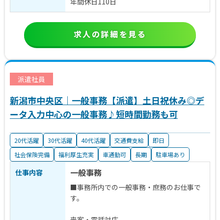
年間休日110日
求人の詳細を見る
派遣社員
新潟市中央区｜一般事務【派遣】土日祝休み◎デ
ータ入力中心の一般事務♪短時間勤務も可
20代活躍
30代活躍
40代活躍
交通費支給
即日
社会保険完備
福利厚生充実
車通勤可
長期
駐車場あり
一般事務
仕事内容
■事務所内での一般事務・庶務のお仕事で
す。
来客・電話対応