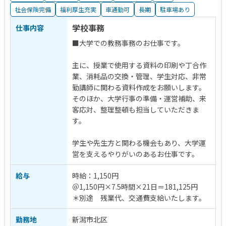
社会保険完備
福利厚生充実
車通勤可
長期
駐車場あり
学校事務
仕事内容
■大学での教務事務のお仕事です。
主に、授業で使用する資料の印刷や丁合作
業、消耗品の交換・管理、学生対応、非常
勤講師に関わる資料作成をお願いします。
そのほか、大学行事の準備・運営補助、来
客応対、整理整頓も担当していただきま
す。
学生や先生方と関わる機会もあり、大学運
営を支えるやりがいのあるお仕事です。
給与
時給：1,150円
＠1,150円×7.5時間×21日＝181,125円
＊別途 残業代、交通費支給いたします。
勤務地
新潟市北区