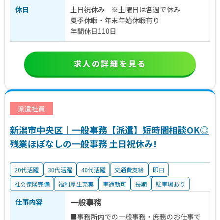
休日
土日祝休み ※土曜日は各週で休み
夏季休暇・年末年始休暇有り
年間休日110日
求人の詳細を見る
派遣社員
新潟市中央区｜一般事務【派遣】短時間相談OK◎
残業ほぼなしの一般事務 土日祝休み!
20代活躍
30代活躍
40代活躍
交通費支給
即日
社会保険完備
福利厚生充実
車通勤可
長期
駐車場あり
一般事務
仕事内容
■事務所内での一般事務・庶務のお仕事で