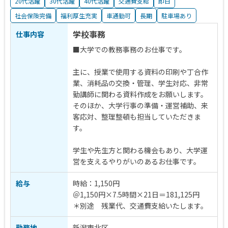
20代活躍
30代活躍
40代活躍
交通費支給
即日
社会保険完備
福利厚生充実
車通勤可
長期
駐車場あり
学校事務
仕事内容
■大学での教務事務のお仕事です。
主に、授業で使用する資料の印刷や丁合作
業、消耗品の交換・管理、学生対応、非常
勤講師に関わる資料作成をお願いします。
そのほか、大学行事の準備・運営補助、来
客応対、整理整頓も担当していただきま
す。
学生や先生方と関わる機会もあり、大学運
営を支えるやりがいのあるお仕事です。
給与
時給：1,150円
＠1,150円×7.5時間×21日＝181,125円
＊別途 残業代、交通費支給いたします。
勤務地
新潟市北区