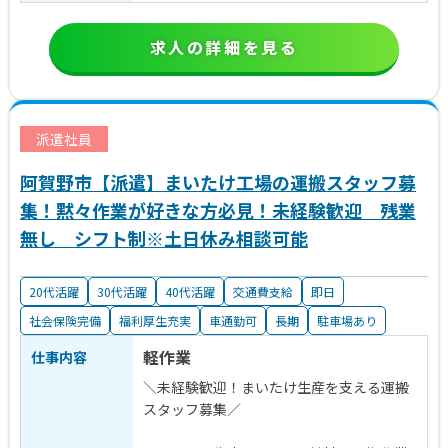
求人の詳細を見る
派遣社員
阿賀野市【派遣】まいたけ工場の運搬スタッフ募
集！黙々作業が好きな方必見！未経験歓迎 残業
無し シフト制※土日休み相談可能
20代活躍
30代活躍
40代活躍
交通費支給
即日
社会保険完備
福利厚生充実
車通勤可
長期
駐車場あり
軽作業
仕事内容
＼未経験歓迎！まいたけ生産を支える運搬
スタッフ募集／