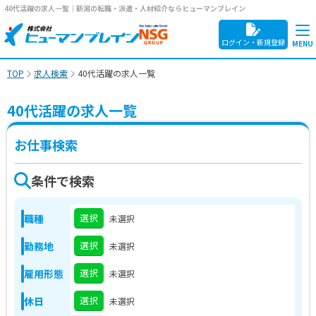
40代活躍の求人一覧｜新潟の転職・派遣・人材紹介ならヒューマンブレイン
ログイン・新規登録
TOP
求人検索
40代活躍の求人一覧
40代活躍の求人一覧
お仕事検索
条件で検索
選択
職種
未選択
選択
勤務地
未選択
選択
雇用形態
未選択
選択
休日
未選択