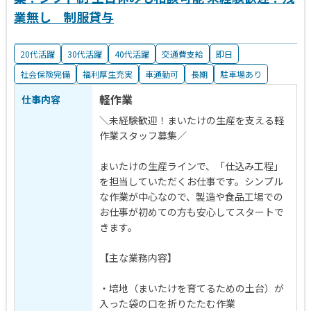
業無し 制服貸与
20代活躍
30代活躍
40代活躍
交通費支給
即日
社会保険完備
福利厚生充実
車通勤可
長期
駐車場あり
軽作業
仕事内容
＼未経験歓迎！まいたけの生産を支える軽
作業スタッフ募集／
まいたけの生産ラインで、「仕込み工程」
を担当していただくお仕事です。シンプル
な作業が中心なので、製造や食品工場での
お仕事が初めての方も安心してスタートで
きます。
【主な業務内容】
・培地（まいたけを育てるための土台）が
入った袋の口を折りたたむ作業