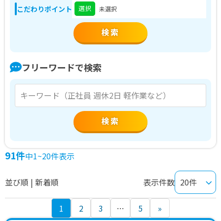
選択
こだわりポイント
未選択
フリーワードで検索
検索
91件
中1~20件表示
並び順 | 新着順
表示件数
投
1
2
3
…
5
»