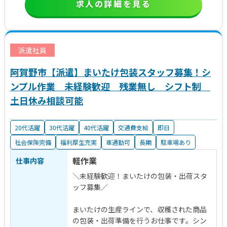
求人の詳細を見る
派遣社員
阿賀野市【派遣】まいたけ包装スタッフ募集！シ
ンプル作業 未経験歓迎 残業無し シフト制
土日休み相談可能
20代活躍
30代活躍
40代活躍
交通費支給
即日
社会保険完備
福利厚生充実
車通勤可
長期
駐車場あり
軽作業
仕事内容
＼未経験歓迎！まいたけの包装・出荷スタ
ッフ募集／
まいたけの生産ラインで、収穫された商品
の包装・出荷準備を行うお仕事です。シン