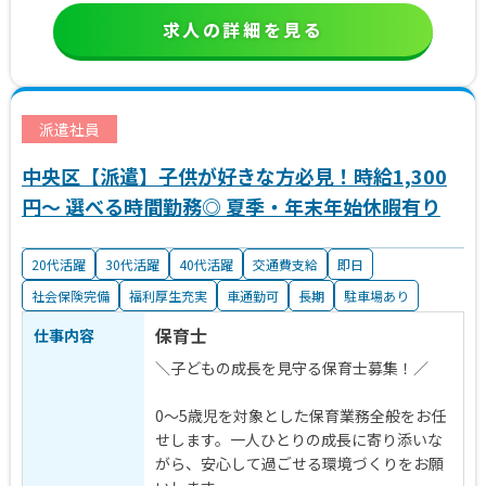
求人の詳細を見る
派遣社員
中央区【派遣】子供が好きな方必見！時給1,300
円～ 選べる時間勤務◎ 夏季・年末年始休暇有り
20代活躍
30代活躍
40代活躍
交通費支給
即日
社会保険完備
福利厚生充実
車通勤可
長期
駐車場あり
保育士
仕事内容
＼子どもの成長を見守る保育士募集！／
0～5歳児を対象とした保育業務全般をお任
せします。一人ひとりの成長に寄り添いな
がら、安心して過ごせる環境づくりをお願