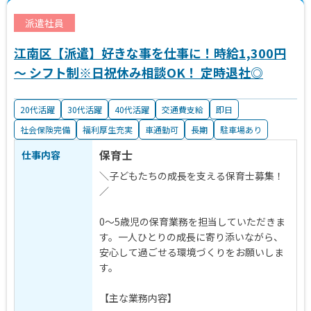
稿
の
派遣社員
ペ
江南区【派遣】好きな事を仕事に！時給1,300円
ー
～ シフト制※日祝休み相談OK！ 定時退社◎
ジ
送
20代活躍
30代活躍
40代活躍
交通費支給
即日
社会保険完備
り
福利厚生充実
車通勤可
長期
駐車場あり
保育士
仕事内容
＼子どもたちの成長を支える保育士募集！
／
0～5歳児の保育業務を担当していただきま
す。一人ひとりの成長に寄り添いながら、
安心して過ごせる環境づくりをお願いしま
す。
【主な業務内容】