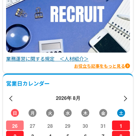
業務運営に関する規定 ＜人材紹介＞
お役立ち記事をもっと見る
営業日カレンダー
2026年 8月
日
月
火
水
木
金
土
26
27
28
29
30
31
1