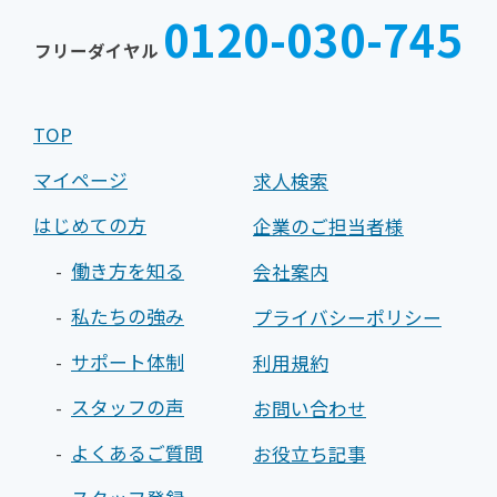
025-
025-
0120-030-745
242-
242-
フリーダイヤル
0030
0031
TOP
マイページ
求人検索
はじめての方
企業のご担当者様
働き方を知る
会社案内
私たちの強み
プライバシーポリシー
サポート体制
利用規約
スタッフの声
お問い合わせ
よくあるご質問
お役立ち記事