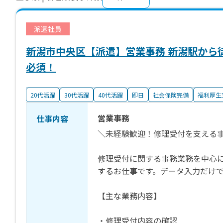
派遣社員
新潟市中央区【派遣】営業事務 新潟駅から
必須！
20代活躍
30代活躍
40代活躍
即日
社会保険完備
福利厚生
営業事務
仕事内容
＼未経験歓迎！修理受付を支える
修理受付に関する事務業務を中心
するお仕事です。データ入力だけ
【主な業務内容】
・修理受付内容の確認