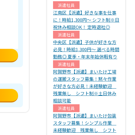
派遣社員
江南区【派遣】好きな事を仕事
に！時給1,300円～ シフト制※日
祝休み相談OK！ 定時退社◎
派遣社員
中央区【派遣】子供が好きな方
必見！時給1,300円～ 選べる時間
勤務◎ 夏季・年末年始休暇有り
派遣社員
阿賀野市【派遣】まいたけ工場
の運搬スタッフ募集！黙々作業
が好きな方必見！未経験歓迎
残業無し シフト制※土日休み
相談可能
派遣社員
阿賀野市【派遣】まいたけ包装
スタッフ募集！シンプル作業
未経験歓迎 残業無し シフト