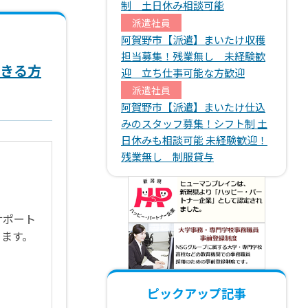
制 土日休み相談可能
派遣社員
阿賀野市【派遣】まいたけ収穫
担当募集！残業無し 未経験歓
できる方
迎 立ち仕事可能な方歓迎
派遣社員
阿賀野市【派遣】まいたけ仕込
みのスタッフ募集！シフト制 土
日休みも相談可能 未経験歓迎！
残業無し 制服貸与
サポート
きます。
ピックアップ記事