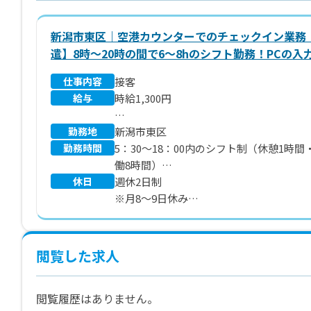
新潟市東区｜空港カウンターでのチェックイン業務
遣】8時～20時の間で6～8hのシフト勤務！PCの入
できればOK！週4～5日のシフト勤務です♪OJTあ
仕事内容
接客
給与
時給1,300円
勤務地
※別途 交通費、残業代支給
新潟市東区
勤務時間
5：30～18：00内のシフト制（休憩1時間
働8時間）
休日
週休2日制
※5：30～14：30／9：00～18：00 等
※月8～9日休み
※（金）～（月）の便数が多いため、シ
多くなる傾向があります。
※スタート時は就業日数が変動する可能
閲覧した求人
ります。（週4～5日勤務）
閲覧履歴はありません。