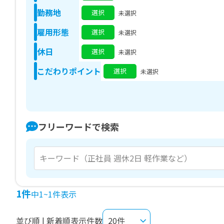
勤務地
選択
未選択
雇用形態
選択
未選択
休日
選択
未選択
こだわりポイント
選択
未選択
フリーワードで検索
1件
中1~1件表示
並び順 | 新着順
表示件数