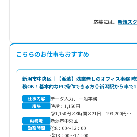
応募には、
新規ス
こちらのお仕事もおすすめ
新潟市中央区｜【派遣】残業無しのオフィス事務 時
務OK！基本的なPC操作できる方◎新潟駅から車で1
仕事内容
データ入力、 一般事務
給与
時給：1,150円
＠1,150円×8時間×21日＝193,200円
勤務地
※別途 残業代、交通費支給いたします
新潟市中央区
勤務時間
①8：00～13：00
②13：00～17：00