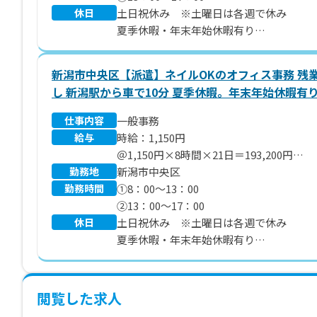
休日
土日祝休み ※土曜日は各週で休み
夏季休暇・年末年始休暇有り
年間休日110日
新潟市中央区【派遣】ネイルOKのオフィス事務 残
し 新潟駅から車で10分 夏季休暇。年末年始休暇有
仕事内容
一般事務
給与
時給：1,150円
＠1,150円×8時間×21日＝193,200円
勤務地
※別途 残業代、交通費支給いたします
新潟市中央区
勤務時間
①8：00～13：00
②13：00～17：00
休日
土日祝休み ※土曜日は各週で休み
夏季休暇・年末年始休暇有り
年間休日110日
閲覧した求人