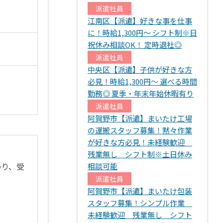
派遣社員
江南区【派遣】好きな事を仕事
に！時給1,300円～ シフト制※日
祝休み相談OK！ 定時退社◎
派遣社員
中央区【派遣】子供が好きな方
必見！時給1,300円～ 選べる時間
勤務◎ 夏季・年末年始休暇有り
派遣社員
阿賀野市【派遣】まいたけ工場
の運搬スタッフ募集！黙々作業
が好きな方必見！未経験歓迎
残業無し シフト制※土日休み
わり、受
相談可能
派遣社員
阿賀野市【派遣】まいたけ包装
スタッフ募集！シンプル作業
未経験歓迎 残業無し シフト