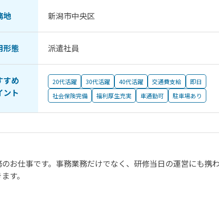
務地
新潟市中央区
用形態
派遣社員
すすめ
20代活躍
30代活躍
40代活躍
交通費支給
即日
イント
社会保険完備
福利厚生充実
車通勤可
駐車場あり
務のお仕事です。事務業務だけでなく、研修当日の運営にも携
きます。