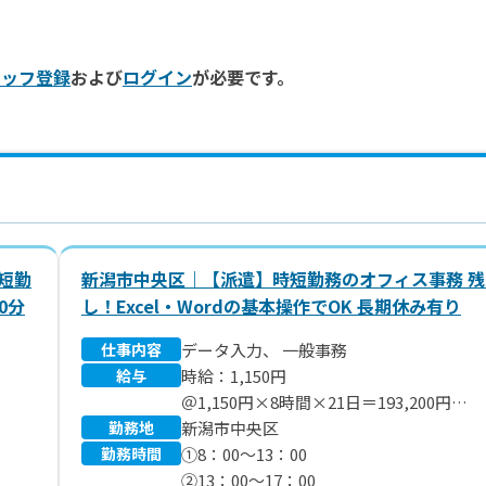
タッフ登録
および
ログイン
が必要です。
短勤
新潟市中央区｜【派遣】時短勤務のオフィス事務 残
0分
し！Excel・Wordの基本操作でOK 長期休み有り
仕事内容
データ入力、 一般事務
給与
時給：1,150円
＠1,150円×8時間×21日＝193,200円
。
勤務地
※別途 残業代、交通費支給いたします
新潟市中央区
勤務時間
①8：00～13：00
②13：00～17：00