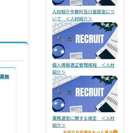
人材紹介手数料及び返戻金につ
いて ＜人材紹介＞
個人情報適正管理規程 ＜人材
紹介＞
業無
。
業務運営に関する規定 ＜人材
紹介＞
お役立ち記事をもっと見る