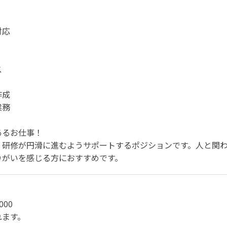
対応
ス
作成
業務
あるお仕事！
、研修が円滑に進むようサポートするポジションです。人と関
りがいを感じる方におすすめです。
000
れます。