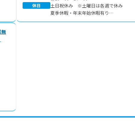
休日
土日祝休み ※土曜日は各週で休み
夏季休暇・年末年始休暇有り
年間休日110日
業無
り
。