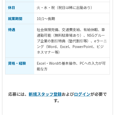
休日
火・水・祝（祝日は稀に出勤あり）
就業期間
10/1～長期
待遇
社会保険完備、交通費支給、有給休暇、車
通勤可能（無料駐車場あり）、NSGグルー
プ企業の割引特典（塾代割引等）、eラーニ
ング（Word、Excel、PowerPoint、ビジ
ネスマナー等）
資格・経験
Excel・Wordの基本操作、PCへの入力が可
能な方
応募には、
新規スタッフ登録
および
ログイン
が必要で
す。