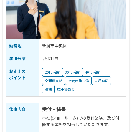
勤務地
新潟市中央区
雇用形態
派遣社員
おすすめ
20代活躍
30代活躍
40代活躍
ポイント
交通費支給
社会保険完備
車通勤可
長期
駐車場あり
受付・秘書
仕事内容
本社(ショールーム)での受付業務、及び付
随する業務を担当していただきます。