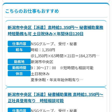
こちらのお仕事もおすすめ
新潟市中央区【派遣】高時給1,350円～ 秘書補助業務
時短勤務も可 土日祝休み×年間休日120日
仕事内容
NSGグループ、 受付・秘書
給与
時給：1,350円
＠1,350円×6.5時間×21日＝184,275円
勤務地
※別途 残業代、交通費支給いたします。
新潟市中央区
勤務時間
9：30～17：00 ※短時間も相談可能
休日
土日祝休み
夏季休暇・年末年始休暇有り
年間休日120日
新潟市中央区【派遣】秘書補助業務 高時給1,350円～
正社員登用有り 時短相談可能
仕事内容
NSGグループ、 受付・秘書