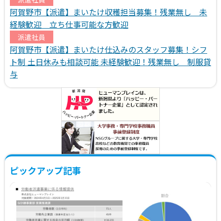
阿賀野市【派遣】まいたけ収穫担当募集！残業無し 未
経験歓迎 立ち仕事可能な方歓迎
派遣社員
阿賀野市【派遣】まいたけ仕込みのスタッフ募集！シフ
ト制 土日休みも相談可能 未経験歓迎！残業無し 制服貸
与
ピックアップ記事