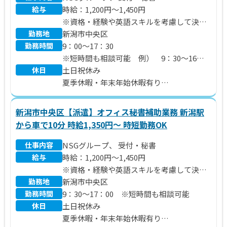
給与
時給：1,200円～1,450円
※資格・経験や英語スキルを考慮して決定
勤務地
いたします。
新潟市中央区
勤務時間
※別途 残業代、交通費支給いたします。
9：00～17：30
※短時間も相談可能 例） 9：30～16：
休日
【月給例】
30、9：00～16：00
土日祝休み
＠1,350円×7.5時間×21日＝212,625円
夏季休暇・年末年始休暇有り
【時給例】
年間休日120日
未経験者：1,200円
新潟市中央区【派遣】オフィス秘書補助業務 新潟駅
秘書実務経験ありかつ英会話ができる方：
から車で10分 時給1,350円～ 時短勤務OK
1,450円
仕事内容
NSGグループ、 受付・秘書
給与
時給：1,200円～1,450円
※資格・経験や英語スキルを考慮して決定
勤務地
いたします。
新潟市中央区
勤務時間
※別途 残業代、交通費支給いたします。
9：30～17：00 ※短時間も相談可能
休日
土日祝休み
【月給例】
夏季休暇・年末年始休暇有り