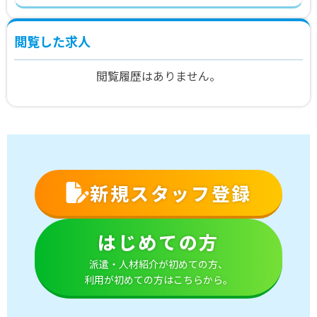
＠1,350円×6.5時間×21日＝184,275円
年間休日120日
閲覧した求人
閲覧履歴はありません。
新規スタッフ登録
はじめての方
派遣・人材紹介が初めての方、
利用が初めての方はこちらから。