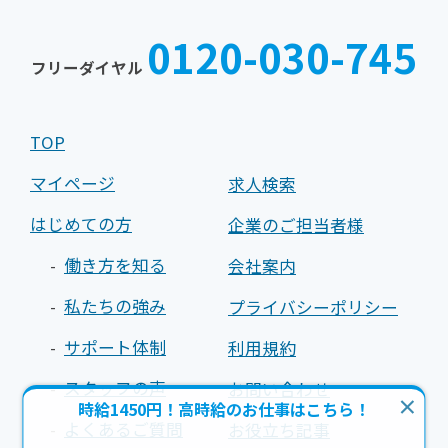
TEL
FAX
025-
025-
0120-030-745
242-
242-
フリーダイヤル
0030
0031
TOP
マイページ
求人検索
はじめての方
企業のご担当者様
働き方を知る
会社案内
私たちの強み
プライバシーポリシー
サポート体制
利用規約
スタッフの声
お問い合わせ
時給1450円！高時給のお仕事はこちら！
よくあるご質問
お役立ち記事