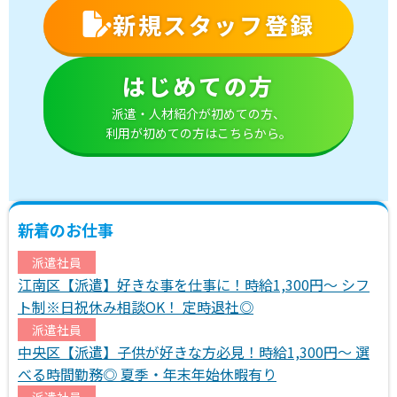
新規スタッフ登録
はじめての方
派遣・人材紹介が初めての方、
利用が初めての方はこちらから。
新着のお仕事
派遣社員
江南区【派遣】好きな事を仕事に！時給1,300円～ シフ
ト制※日祝休み相談OK！ 定時退社◎
派遣社員
中央区【派遣】子供が好きな方必見！時給1,300円～ 選
べる時間勤務◎ 夏季・年末年始休暇有り
派遣社員