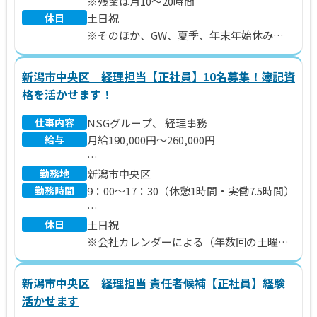
※別途、交通費、残業代支給
※残業は月10～20時間
休日
土日祝
※そのほか、GW、夏季、年末年始休み
※年間休日120日
新潟市中央区｜経理担当【正社員】10名募集！簿記資
格を活かせます！
仕事内容
NSGグループ、 経理事務
給与
月給190,000円～260,000円
勤務地
※別途残業代支給
新潟市中央区
勤務時間
9：00～17：30（休憩1時間・実働7.5時間）
年収2,800,000円～4,000,000円
休日
※上記はモデル年収となり、待遇その他条
※時間外労働月10～15時間程度あり
土日祝
件は経験・スキルにより決定します
※会社カレンダーによる（年数回の土曜日
※その他条件により以下⼿当を⽀給
出勤あり）
ライフプラン手当（8,100円～11,250円）
※年間休日119日
新潟市中央区｜経理担当 責任者候補【正社員】経験
通勤⼿当 上限35,000円
活かせます