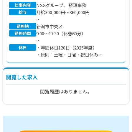
昇給：給与改定年1回
仕事内容
NSGグループ、 経理事務
賞与：年2回
給与
月給300,000円～360,000円
※会社業績及び人事考課により決定
勤務地
【年収想定 ※残業が20時間の場合】
新潟市中央区
勤務時間
4,170,000円～4,985,500円
9:00～17:30（休憩60分）
休日
※その他、通勤手当支給（上限35,000円ま
※月平均残業時間20時間程度
・年間休日120日（2025年度）
で）
・原則：土曜・日曜・祝日休み
※賞与は会社業績及び本人評価により決定
※詳細は会社カレンダーによる（年数回の
します。
土曜日出勤あり）
※上記はモデル年収となります。待遇その
閲覧した求人
他条件は経験・スキルにより決定します。
閲覧履歴はありません。