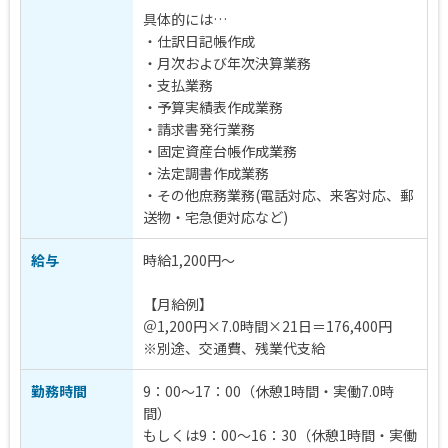
具体的には…
・仕訳日記帳作成
・月次および年次決算業務
・支払業務
・予算実績表作成業務
・請求書発行業務
・固定資産台帳作成業務
・法定調書作成業務
・その他庶務業務(電話対応、来客対応、郵
送物・宅急便対応など)
給与
時給1,200円～
【月給例】
＠1,200円×7.0時間×21日＝176,400円
※別途、交通費、残業代支給
勤務時間
9：00～17：00（休憩1時間・実働7.0時
間）
もしくは9：00～16：30（休憩1時間・実働