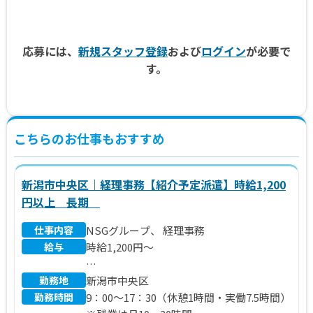
応募には、
新規スタッフ登録
および
ログイン
が必要で
す。
こちらのお仕事もおすすめ
新潟市中央区｜経理事務【紹介予定派遣】時給1,200
円以上 長期
仕事内容
NSGグループ、 経理事務
給与
時給1,200円～
勤務地
【月給例】
新潟市中央区
勤務時間
＠1,200円×7.0時間×21日＝176,400円
9：00～17：30（休憩1時間・実働7.5時間）