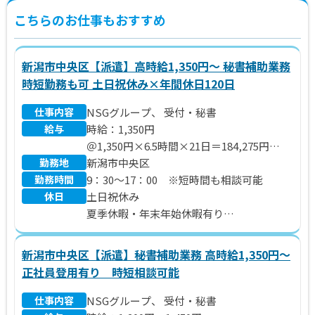
こちらのお仕事もおすすめ
新潟市中央区【派遣】高時給1,350円～ 秘書補助業務
時短勤務も可 土日祝休み×年間休日120日
仕事内容
NSGグループ、 受付・秘書
給与
時給：1,350円
＠1,350円×6.5時間×21日＝184,275円
勤務地
※別途 残業代、交通費支給いたします。
新潟市中央区
勤務時間
9：30～17：00 ※短時間も相談可能
休日
土日祝休み
夏季休暇・年末年始休暇有り
年間休日120日
新潟市中央区【派遣】秘書補助業務 高時給1,350円～
正社員登用有り 時短相談可能
仕事内容
NSGグループ、 受付・秘書