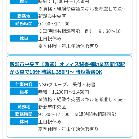
給与
時給：1,200円～1,450円
※資格・経験や英語スキルを考慮して決定
勤務地
いたします。
新潟市中央区
勤務時間
※別途 残業代、交通費支給いたします。
9：00～17：30
※短時間も相談可能 例） 9：30～16：
休日
【月給例】
30、9：00～16：00
土日祝休み
＠1,350円×7.5時間×21日＝212,625円
夏季休暇・年末年始休暇有り
【時給例】
年間休日120日
未経験者：1,200円
新潟市中央区【派遣】オフィス秘書補助業務 新潟駅
秘書実務経験ありかつ英会話ができる方：
から車で10分 時給1,350円～ 時短勤務OK
1,450円
仕事内容
NSGグループ、 受付・秘書
給与
時給：1,200円～1,450円
※資格・経験や英語スキルを考慮して決定
勤務地
いたします。
新潟市中央区
勤務時間
※別途 残業代、交通費支給いたします。
9：30～17：00 ※短時間も相談可能
休日
土日祝休み
【月給例】
夏季休暇・年末年始休暇有り
＠1,350円×6.5時間×21日＝184,275円
年間休日120日