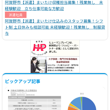
阿賀野市【派遣】まいたけ収穫担当募集！残業無し 未
経験歓迎 立ち仕事可能な方歓迎
派遣社員
阿賀野市【派遣】まいたけ仕込みのスタッフ募集！シフ
ト制 土日休みも相談可能 未経験歓迎！残業無し 制服貸
与
ピックアップ記事