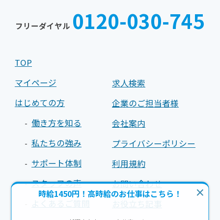
TEL
FAX
025-
025-
0120-030-745
242-
242-
フリーダイヤル
0030
0031
TOP
マイページ
求人検索
はじめての方
企業のご担当者様
働き方を知る
会社案内
私たちの強み
プライバシーポリシー
サポート体制
利用規約
スタッフの声
お問い合わせ
時給1450円！高時給のお仕事はこちら！
よくあるご質問
お役立ち記事