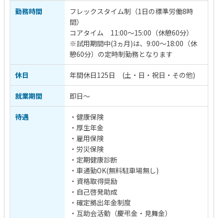
勤務時間
フレックスタイム制（1日の標準労働8時
間）
コアタイム 11:00～15:00（休憩60分）
※試用期間中(3ヵ月)は、9:00～18:00（休
憩60分）の定時制勤務となります
休日
年間休日125日 (土・日・祝日・その他)
就業期間
即日～
待遇
・健康保険
・厚生年金
・雇用保険
・労災保険
・定期健康診断
・車通勤OK(無料駐車場無し)
・資格取得奨励
・自己啓発助成
・確定拠出年金制度
・互助会活動（慶弔金・見舞金）