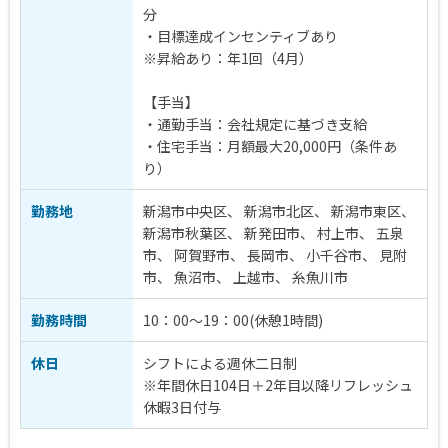
分
・目標達成インセンティブあり
※昇給あり：年1回（4月）
【手当】
・通勤手当：会社規定に基づき支給
・住宅手当：月額最大20,000円（条件あ
り）
勤務地
新潟市中央区、 新潟市北区、 新潟市東区、
新潟市秋葉区、 新発田市、 村上市、 五泉
市、 阿賀野市、 長岡市、 小千谷市、 見附
市、 魚沼市、 上越市、 糸魚川市
勤務時間
10：00～19：00(休憩1時間)
休日
シフトによる週休二日制
※年間休日104日＋2年目以降リフレッシュ
休暇3日付与