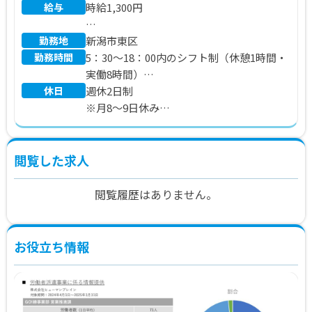
給与
時給1,300円
勤務地
※別途 交通費、残業代支給
新潟市東区
勤務時間
5：30～18：00内のシフト制（休憩1時間・
実働8時間）
休日
週休2日制
※5：30～14：30／9：00～18：00 等
※月8～9日休み
※（金）～（月）の便数が多いため、シフ
トが多くなる傾向があります。
※スタート時は就業日数が変動する可能性
閲覧した求人
があります。（週4～5日勤務）
閲覧履歴はありません。
お役立ち情報