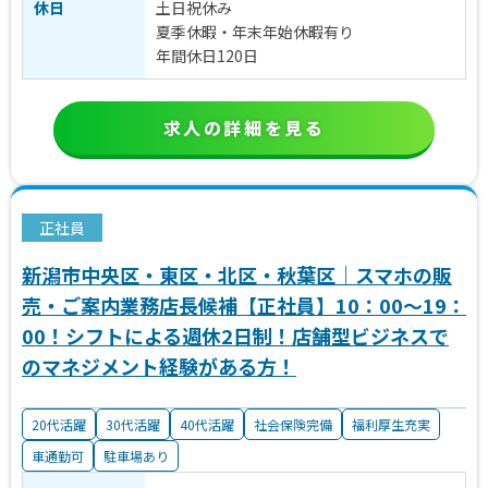
休日
土日祝休み
夏季休暇・年末年始休暇有り
年間休日120日
求人の詳細を見る
正社員
新潟市中央区・東区・北区・秋葉区｜スマホの販
売・ご案内業務店長候補【正社員】10：00～19：
00！シフトによる週休2日制！店舗型ビジネスで
のマネジメント経験がある方！
20代活躍
30代活躍
40代活躍
社会保険完備
福利厚生充実
車通勤可
駐車場あり