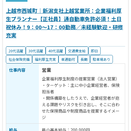
上越市西城町｜新潟支社上越営業所：企業福利厚
生プランナー【正社員】通自動車免許必須！土日
祝休み！9：00～17：00勤務／未経験歓迎・研修
充実
20代活躍
30代活躍
40代活躍
交通費支給
即日
社会保険完備
福利厚生充実
車通勤可
長期
駐車場あり
営業
仕事内容
企業福利厚生制度の提案営業（法人営業）
・ターゲット：主に中小企業経営者、保険
担当者
・関係構築をしたうえで、企業経営者が抱
える課題やリスクを引き出し、そこに合わ
せた保険商品や制度商品を提案するイメー
ジ
給与
最小基本給与：200,000円