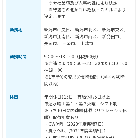
※会社業績及び人事考課により決定
※待遇その他条件は経験・スキルにより
決定します
勤務地
新潟市中央区、 新潟市北区、 新潟市東区、
新潟市江南区、 新潟市西区、 新発田市、
長岡市、 三条市、 上越市
勤務時間
9：00～18：00（休憩60分）
※店舗により9：30～18：30または10：00
～19：00
※1年単位の変形労働時間制（週平均40時
間以内）
休日
年間休日115日＋有給休暇5日以上
毎週水曜＋第１・第３火曜＋シフト制
※うち10日間の連続休暇（リフレッシュ休
暇）取得制度あり
・GW休暇（2023年度実績7日）
・夏季休暇（2023年度実績5日）
・年末年始休暇（2023年度実績6日）