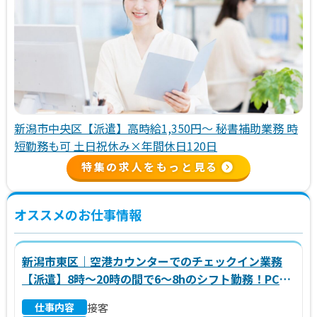
新潟市中央区【派遣】高時給1,350円～ 秘書補助業務 時
短勤務も可 土日祝休み×年間休日120日
特集の求人をもっと見る
オススメのお仕事情報
新潟市東区｜空港カウンターでのチェックイン業務
【派遣】8時～20時の間で6～8hのシフト勤務！PCの
入力ができればOK！週4～5日のシフト勤務です
仕事内容
接客
♪OJTあり★