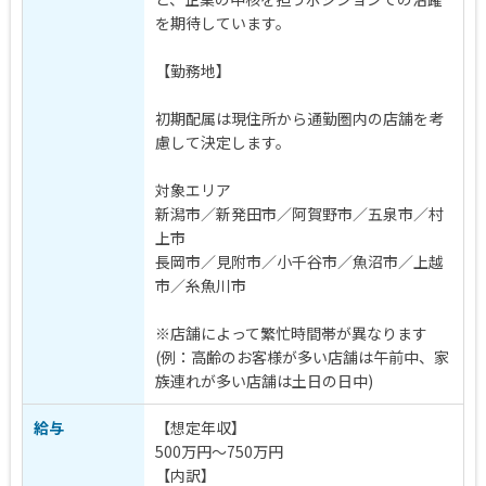
を期待しています。
【勤務地】
初期配属は現住所から通勤圏内の店舗を考
慮して決定します。
対象エリア
新潟市／新発田市／阿賀野市／五泉市／村
上市
長岡市／見附市／小千谷市／魚沼市／上越
市／糸魚川市
※店舗によって繁忙時間帯が異なります
(例：高齢のお客様が多い店舗は午前中、家
族連れが多い店舗は土日の日中)
給与
【想定年収】
500万円～750万円
【内訳】