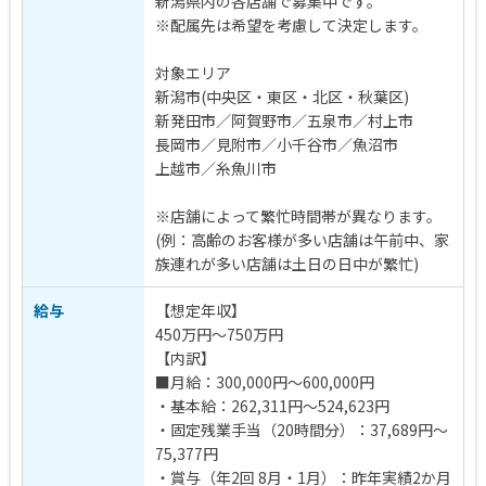
新潟県内の各店舗で募集中です。
※配属先は希望を考慮して決定します。
対象エリア
新潟市(中央区・東区・北区・秋葉区)
新発田市／阿賀野市／五泉市／村上市
長岡市／見附市／小千谷市／魚沼市
上越市／糸魚川市
※店舗によって繁忙時間帯が異なります。
(例：高齢のお客様が多い店舗は午前中、家
族連れが多い店舗は土日の日中が繁忙)
給与
【想定年収】
450万円～750万円
【内訳】
■月給：300,000円～600,000円
・基本給：262,311円～524,623円
・固定残業手当（20時間分）：37,689円～
75,377円
・賞与（年2回 8月・1月）：昨年実績2か月