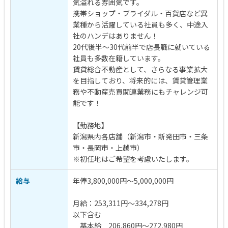
気溢れる雰囲気です。
携帯ショップ・ブライダル・百貨店など異
業種から活躍している社員も多く、中途入
社のハンデはありません！
20代後半～30代前半で店長職に就いている
社員も多数在籍しています。
賃貸総合不動産として、さらなる事業拡大
を目指しており、将来的には、賃貸管理業
務や不動産売買関連業務にもチャレンジ可
能です！
【勤務地】
新潟県内各店舗（新潟市・新発田市・三条
市・長岡市・上越市）
※初任地はご希望を考慮いたします。
給与
年俸3,800,000円～5,000,000円
月給：253,311円～334,278円
以下含む
基本給 206,860円～272,980円