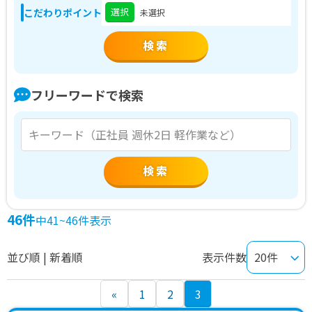
選択
こだわりポイント
未選択
フリーワードで検索
検索
46件
中41~46件表示
並び順 | 新着順
表示件数
投
«
1
2
3