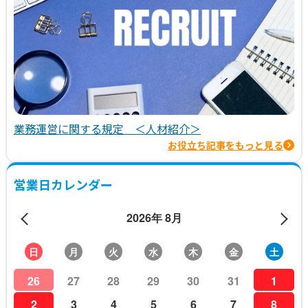
業務運営に関する規定 ＜人材紹介＞
お役立ち記事をもっと見る
営業日カレンダー
2026年 8月
日
月
火
水
木
金
土
26
27
28
29
30
31
1
2
3
4
5
6
7
8