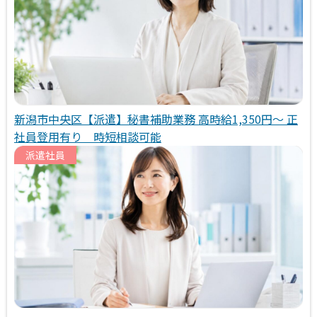
送
り
新潟市中央区【派遣】秘書補助業務 高時給1,350円～ 正
社員登用有り 時短相談可能
派遣社員