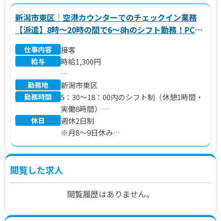
新潟市東区｜空港カウンターでのチェックイン業務
【派遣】8時～20時の間で6～8hのシフト勤務！PCの
入力ができればOK！週4～5日のシフト勤務です
仕事内容
接客
♪OJTあり★
給与
時給1,300円
勤務地
※別途 交通費、残業代支給
新潟市東区
勤務時間
5：30～18：00内のシフト制（休憩1時間・
実働8時間）
休日
週休2日制
※5：30～14：30／9：00～18：00 等
※月8～9日休み
※（金）～（月）の便数が多いため、シフ
トが多くなる傾向があります。
※スタート時は就業日数が変動する可能性
閲覧した求人
があります。（週4～5日勤務）
閲覧履歴はありません。