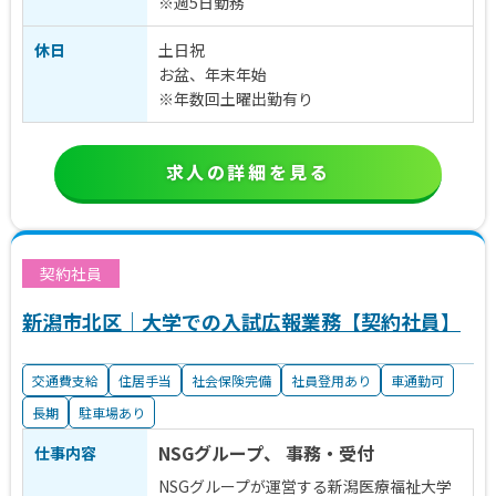
※週5日勤務
休日
土日祝
お盆、年末年始
※年数回土曜出勤有り
求人の詳細を見る
契約社員
新潟市北区｜大学での入試広報業務【契約社員】
交通費支給
住居手当
社会保険完備
社員登用あり
車通勤可
長期
駐車場あり
NSGグループ、 事務・受付
仕事内容
NSGグループが運営する新潟医療福祉大学