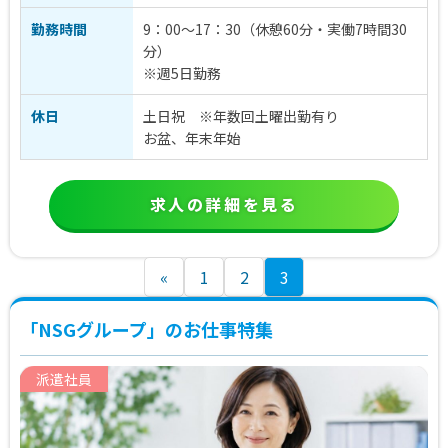
勤務時間
9：00〜17：30（休憩60分・実働7時間30
分）
※週5日勤務
休日
土日祝 ※年数回土曜出勤有り
お盆、年末年始
求人の詳細を見る
投
«
1
2
3
稿
「NSGグループ」のお仕事特集
の
ペ
派遣社員
ー
ジ