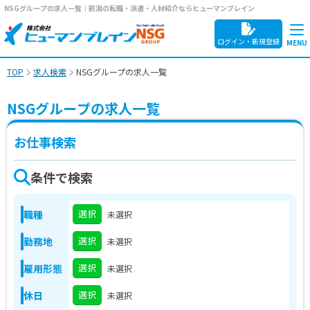
NSGグループの求人一覧｜新潟の転職・派遣・人材紹介ならヒューマンブレイン
ログイン・新規登録
TOP
求人検索
NSGグループの求人一覧
NSGグループの求人一覧
お仕事検索
条件で検索
選択
職種
未選択
選択
勤務地
未選択
選択
雇用形態
未選択
選択
休日
未選択