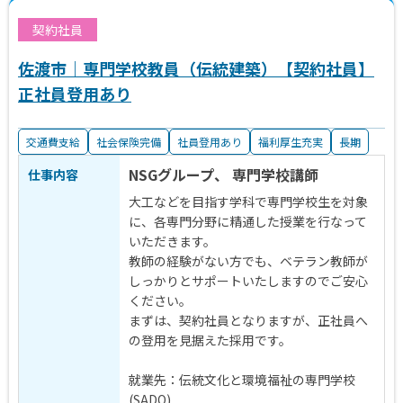
稿
の
契約社員
ペ
佐渡市｜専門学校教員（伝統建築）【契約社員】
ー
正社員登用あり
ジ
送
交通費支給
社会保険完備
社員登用あり
福利厚生充実
長期
り
NSGグループ、 専門学校講師
仕事内容
大工などを目指す学科で専門学校生を対象
に、各専門分野に精通した授業を行なって
いただきます。
教師の経験がない方でも、ベテラン教師が
しっかりとサポートいたしますのでご安心
ください。
まずは、契約社員となりますが、正社員へ
の登用を見据えた採用です。
就業先：伝統文化と環境福祉の専門学校
(SADO)