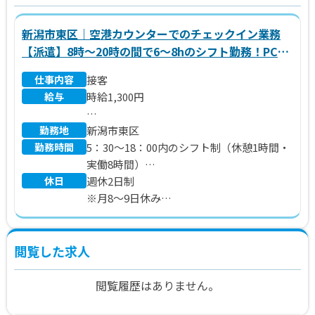
新潟市東区｜空港カウンターでのチェックイン業務
【派遣】8時～20時の間で6～8hのシフト勤務！PCの
入力ができればOK！週4～5日のシフト勤務です
仕事内容
接客
♪OJTあり★
給与
時給1,300円
勤務地
※別途 交通費、残業代支給
新潟市東区
勤務時間
5：30～18：00内のシフト制（休憩1時間・
実働8時間）
休日
週休2日制
※5：30～14：30／9：00～18：00 等
※月8～9日休み
※（金）～（月）の便数が多いため、シフ
トが多くなる傾向があります。
※スタート時は就業日数が変動する可能性
閲覧した求人
があります。（週4～5日勤務）
閲覧履歴はありません。