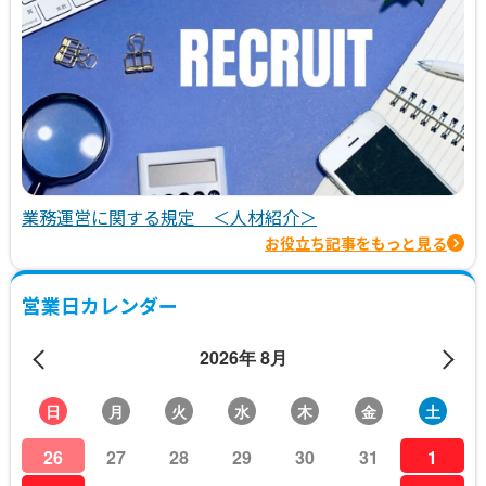
業務運営に関する規定 ＜人材紹介＞
お役立ち記事をもっと見る
営業日カレンダー
2026年 8月
日
月
火
水
木
金
土
26
27
28
29
30
31
1