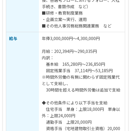
接、各選考フローにおけるフォロー、入社
手続き、書類作成 など）
■研修・教育制度業務
・企画立案～実行、運用
■その他人事労務総務関連業務 など
給与
年俸3,000,000円～4,300,000円
月給：202,394円～290,035円
内訳：
基本給 165,280円～236,850円
固定残業手当 37,114円～53,185円
※時間外労働の有無に関わらず固定残業代
として支給し、
30時間を超える時間外労働は追加で支給
◆その他条件により以下手当を支給
住宅手当 単身：上限18,000円 単身以
外：上限24,000円
通勤手当 上限20,000円
資格手当（宅地建物取引士資格）20,000