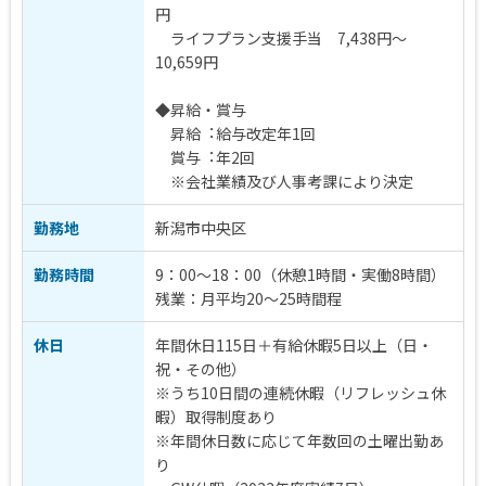
円
ライフプラン支援手当 7,438円～
10,659円
◆昇給・賞与
昇給︓給与改定年1回
賞与︓年2回
※会社業績及び⼈事考課により決定
勤務地
新潟市中央区
勤務時間
9：00～18：00（休憩1時間・実働8時間）
残業：月平均20～25時間程
休日
年間休日115日＋有給休暇5日以上（日・
祝・その他）
※うち10日間の連続休暇（リフレッシュ休
暇）取得制度あり
※年間休日数に応じて年数回の土曜出勤あ
り