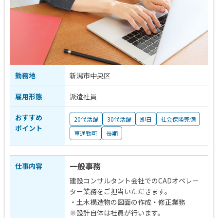
勤務地
新潟市中央区
雇用形態
派遣社員
おすすめ
20代活躍
30代活躍
即日
社会保険完備
ポイント
車通勤可
長期
一般事務
仕事内容
建設コンサルタント会社でのCADオペレー
ター業務をご担当いただきます。
・土木構造物の図面の作成・修正業務
※設計自体は社員が行います。