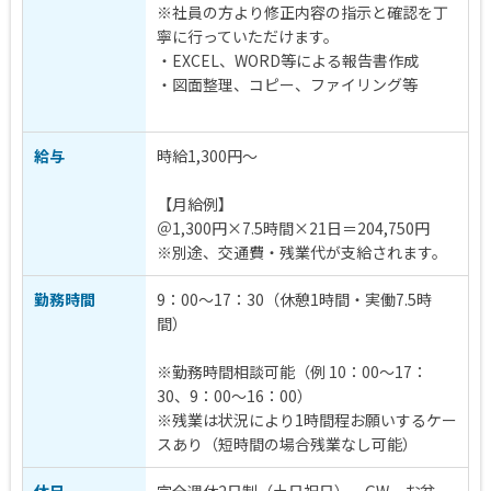
※社員の方より修正内容の指示と確認を丁
寧に行っていただけます。
・EXCEL、WORD等による報告書作成
・図面整理、コピー、ファイリング等
給与
時給1,300円〜
【月給例】
＠1,300円×7.5時間×21日＝204,750円
※別途、交通費・残業代が支給されます。
勤務時間
9：00～17：30（休憩1時間・実働7.5時
間）
※勤務時間相談可能（例 10：00～17：
30、9：00～16：00）
※残業は状況により1時間程お願いするケー
スあり（短時間の場合残業なし可能）
休日
完全週休2日制（土日祝日）、GW、お盆、