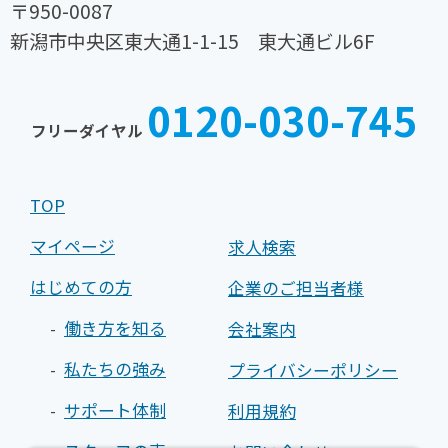
〒950-0087
新潟市中央区東大通1-1-15 東大通ビル6F
TEL
FAX
025-
025-
0120-030-745
242-
242-
フリーダイヤル
0030
0031
TOP
マイページ
求人検索
はじめての方
企業のご担当者様
働き方を知る
会社案内
私たちの強み
プライバシーポリシー
サポート体制
利用規約