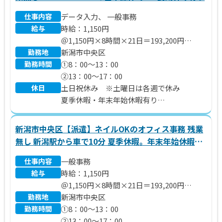
仕事内容
データ入力、 一般事務
給与
時給：1,150円
＠1,150円×8時間×21日＝193,200円
勤務地
※別途 残業代、交通費支給いたします。
新潟市中央区
勤務時間
①8：00～13：00
②13：00～17：00
休日
土日祝休み ※土曜日は各週で休み
夏季休暇・年末年始休暇有り
年間休日110日
新潟市中央区【派遣】ネイルOKのオフィス事務 残業
無し 新潟駅から車で10分 夏季休暇。年末年始休暇有
り
仕事内容
一般事務
給与
時給：1,150円
＠1,150円×8時間×21日＝193,200円
勤務地
※別途 残業代、交通費支給いたします。
新潟市中央区
勤務時間
①8：00～13：00
②13：00～17：00