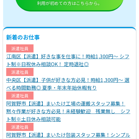
利用が初めての方はこちらから。
新着のお仕事
派遣社員
江南区【派遣】好きな事を仕事に！時給1,300円～ シフ
ト制※日祝休み相談OK！ 定時退社◎
派遣社員
中央区【派遣】子供が好きな方必見！時給1,300円～ 選
べる時間勤務◎ 夏季・年末年始休暇有り
派遣社員
阿賀野市【派遣】まいたけ工場の運搬スタッフ募集！
黙々作業が好きな方必見！未経験歓迎 残業無し シフ
ト制※土日休み相談可能
派遣社員
阿賀野市【派遣】まいたけ包装スタッフ募集！シンプル