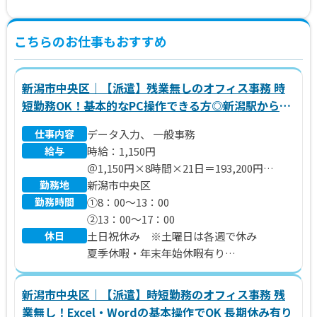
こちらのお仕事もおすすめ
新潟市中央区｜【派遣】残業無しのオフィス事務 時
短勤務OK！基本的なPC操作できる方◎新潟駅から車
で10分
仕事内容
データ入力、 一般事務
給与
時給：1,150円
＠1,150円×8時間×21日＝193,200円
勤務地
※別途 残業代、交通費支給いたします。
新潟市中央区
勤務時間
①8：00～13：00
②13：00～17：00
休日
土日祝休み ※土曜日は各週で休み
夏季休暇・年末年始休暇有り
年間休日110日
新潟市中央区｜【派遣】時短勤務のオフィス事務 残
業無し！Excel・Wordの基本操作でOK 長期休み有り