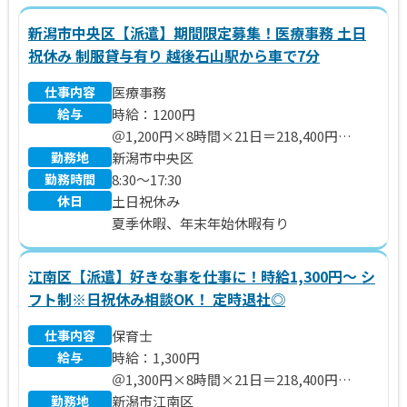
新潟市中央区【派遣】期間限定募集！医療事務 土日
祝休み 制服貸与有り 越後石山駅から車で7分
仕事内容
医療事務
給与
時給：1200円
＠1,200円×8時間×21日＝218,400円
勤務地
※別途 残業代、交通費支給いたします。
新潟市中央区
勤務時間
8:30～17:30
休日
土日祝休み
夏季休暇、年末年始休暇有り
江南区【派遣】好きな事を仕事に！時給1,300円～ シ
フト制※日祝休み相談OK！ 定時退社◎
仕事内容
保育士
給与
時給：1,300円
＠1,300円×8時間×21日＝218,400円
勤務地
※別途 残業代、交通費支給いたします。
新潟市江南区