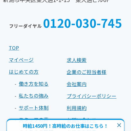
TEL
FAX
025-
025-
0120-030-745
242-
242-
フリーダイヤル
0030
0031
TOP
マイページ
求人検索
はじめての方
企業のご担当者様
働き方を知る
会社案内
私たちの強み
プライバシーポリシー
サポート体制
利用規約
スタッフの声
お問い合わせ
時給1450円！高時給のお仕事はこちら！