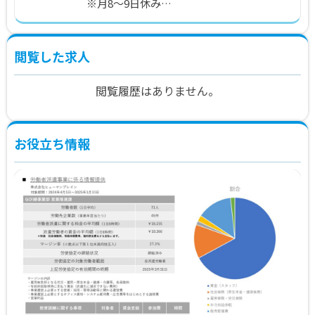
※5：30～14：30／9：00～18：00 等
※月8～9日休み
※（金）～（月）の便数が多いため、シフ
トが多くなる傾向があります。
※スタート時は就業日数が変動する可能性
閲覧した求人
があります。（週4～5日勤務）
閲覧履歴はありません。
お役立ち情報