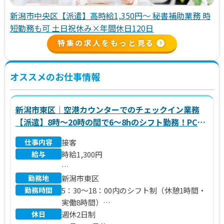
新潟市中央区【派遣】高時給1,350円～ 秘書補助業務 時
短勤務も可 土日祝休み×年間休日120日
特集の求人をもっと見る
オススメのお仕事情報
新潟市東区｜空港カウンターでのチェックイン業務
【派遣】8時～20時の間で6～8hのシフト勤務！PCの
入力ができればOK！週4～5日のシフト勤務です
仕事内容
接客
♪OJTあり★
給与
時給1,300円
勤務地
※別途 交通費、残業代支給
新潟市東区
勤務時間
5：30～18：00内のシフト制（休憩1時間・
実働8時間）
休日
週休2日制