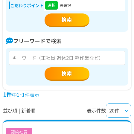
選択
こだわりポイント
未選択
フリーワードで検索
検索
1件
中1~1件表示
並び順 | 新着順
表示件数
契約社員