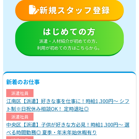
新規スタッフ登録
はじめての方
派遣・人材紹介が初めての方、
利用が初めての方はこちらから。
新着のお仕事
派遣社員
江南区【派遣】好きな事を仕事に！時給1,300円～ シフ
ト制※日祝休み相談OK！ 定時退社◎
派遣社員
中央区【派遣】子供が好きな方必見！時給1,300円～ 選
べる時間勤務◎ 夏季・年末年始休暇有り