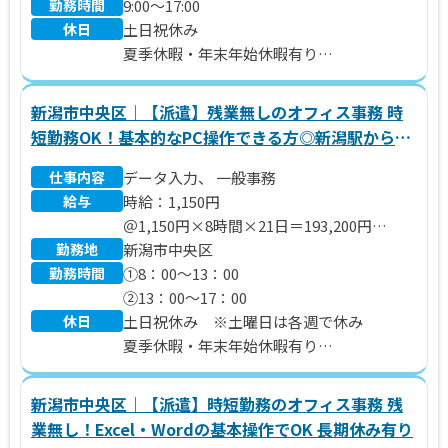
勤務時間
■インセンティブあり
9:00～17:00
休日
■賞与年2回あり（6月、12月）
土日祝休み
■退職金制度あり
夏季休暇・年末年始休暇有り
年収例
年間休日120日
■1年目：年収260万円
新潟市中央区｜【派遣】残業無しのオフィス事務 時
・基本給:240万円
短勤務OK！基本的なPC操作できる方◎新潟駅から車
・各種手当:20万円
で10分
■3年目：年収290万円
仕事内容
データ入力、 一般事務
・基本給:240万円
給与
時給：1,150円
・各種手当:50万円
＠1,150円×8時間×21日＝193,200円
■5年目：年収400万円
勤務地
※別途 残業代、交通費支給いたします。
新潟市中央区
・基本給：300万円
勤務時間
①8：00～13：00
・各種手当：100万円
②13：00～17：00
休日
土日祝休み ※土曜日は各週で休み
夏季休暇・年末年始休暇有り
年間休日110日
新潟市中央区｜【派遣】時短勤務のオフィス事務 残
業無し！Excel・Wordの基本操作でOK 長期休み有り