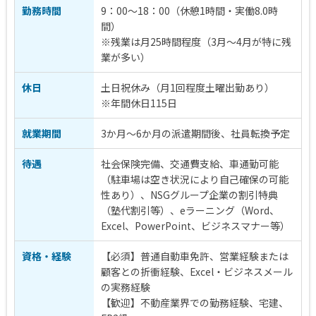
勤務時間
9：00～18：00（休憩1時間・実働8.0時
間）
※残業は月25時間程度（3月～4月が特に残
業が多い）
休日
土日祝休み（月1回程度土曜出勤あり）
※年間休日115日
就業期間
3か月～6か月の派遣期間後、社員転換予定
待遇
社会保険完備、交通費支給、車通勤可能
（駐車場は空き状況により自己確保の可能
性あり）、NSGグループ企業の割引特典
（塾代割引等）、eラーニング（Word、
Excel、PowerPoint、ビジネスマナー等）
資格・経験
【必須】普通自動車免許、営業経験または
顧客との折衝経験、Excel・ビジネスメール
の実務経験
【歓迎】不動産業界での勤務経験、宅建、