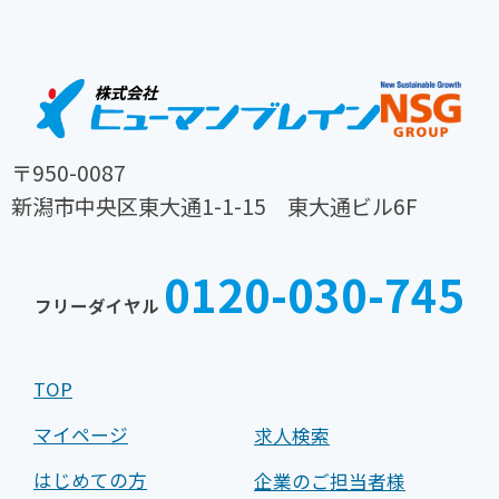
〒950-0087
新潟市中央区東大通1-1-15 東大通ビル6F
TEL
FAX
025-
025-
0120-030-745
242-
242-
フリーダイヤル
0030
0031
TOP
マイページ
求人検索
はじめての方
企業のご担当者様