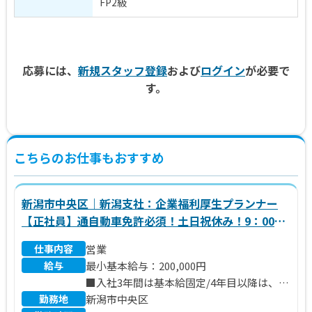
FP2級
応募には、
新規スタッフ登録
および
ログイン
が必要で
す。
こちらのお仕事もおすすめ
新潟市中央区｜新潟支社：企業福利厚生プランナー
【正社員】通自動車免許必須！土日祝休み！9：00～
17：00勤務／未経験歓迎・研修充実
仕事内容
営業
給与
最小基本給与：200,000円
■入社3年間は基本給固定/4年目以降は、3
勤務地
年目までの実績に応じて給与形態が決まる
新潟市中央区