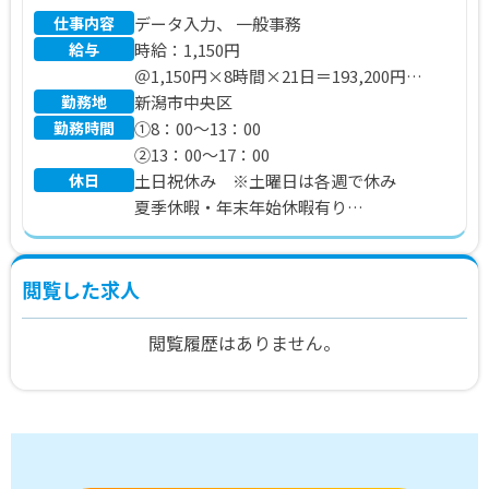
仕事内容
データ入力、 一般事務
給与
時給：1,150円
＠1,150円×8時間×21日＝193,200円
勤務地
※別途 残業代、交通費支給いたします。
新潟市中央区
勤務時間
①8：00～13：00
②13：00～17：00
休日
土日祝休み ※土曜日は各週で休み
夏季休暇・年末年始休暇有り
年間休日110日
閲覧した求人
閲覧履歴はありません。