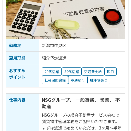
勤務地
新潟市中央区
雇用形態
紹介予定派遣
おすすめ
20代活躍
30代活躍
交通費支給
即日
ポイント
社会保険完備
車通勤可
駐車場あり
NSGグループ、 一般事務、 営業、 不
仕事内容
動産
NSGグループの総合不動産サービス会社で
賃貸物件管理業務をご担当いただきます。
まずは派遣で始めていただき、3ヶ月～半年