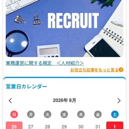
業務運営に関する規定 ＜人材紹介＞
お役立ち記事をもっと見る
営業日カレンダー
2026年 8月
日
月
火
水
木
金
土
26
27
28
29
30
31
1