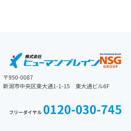
〒950-0087
新潟市中央区東大通1-1-15 東大通ビル6F
TEL
FAX
025-
025-
0120-030-745
242-
242-
フリーダイヤル
0030
0031