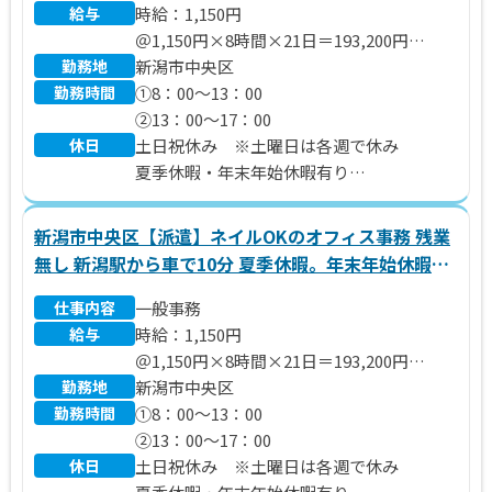
給与
時給：1,150円
＠1,150円×8時間×21日＝193,200円
勤務地
※別途 残業代、交通費支給いたします。
新潟市中央区
勤務時間
①8：00～13：00
②13：00～17：00
休日
土日祝休み ※土曜日は各週で休み
夏季休暇・年末年始休暇有り
年間休日110日
新潟市中央区【派遣】ネイルOKのオフィス事務 残業
無し 新潟駅から車で10分 夏季休暇。年末年始休暇有
り
仕事内容
一般事務
給与
時給：1,150円
＠1,150円×8時間×21日＝193,200円
勤務地
※別途 残業代、交通費支給いたします。
新潟市中央区
勤務時間
①8：00～13：00
②13：00～17：00
休日
土日祝休み ※土曜日は各週で休み