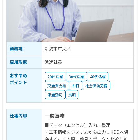
勤務地
新潟市中央区
雇用形態
派遣社員
おすすめ
20代活躍
30代活躍
40代活躍
ポイント
交通費支給
即日
社会保険完備
車通勤可
長期
一般事務
仕事内容
■データ（エクセル）入力、整理
・工事情報をシステムから出力しHDDへ保
存する。その際、前月のデータと比較し追