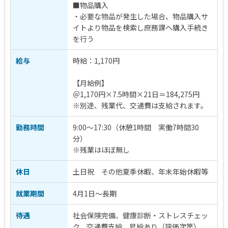
■物品購入
・必要な物品が発生した場合、物品購入サ
イトより物品を検索し庶務課へ購入手続き
を行う
給与
時給：1,170円
【月給例】
＠1,170円×7.5時間×21日＝184,275円
※別途、残業代、交通費は支給されます。
勤務時間
9:00～17:30（休憩1時間 実働7時間30
分）
※残業はほぼ無し
休日
土日祝 その他夏季休暇、年末年始休暇等
就業期間
4月1日～長期
待遇
社会保険完備、健康診断・ストレスチェッ
ク、交通費支給、昇給あり（評価次第）、