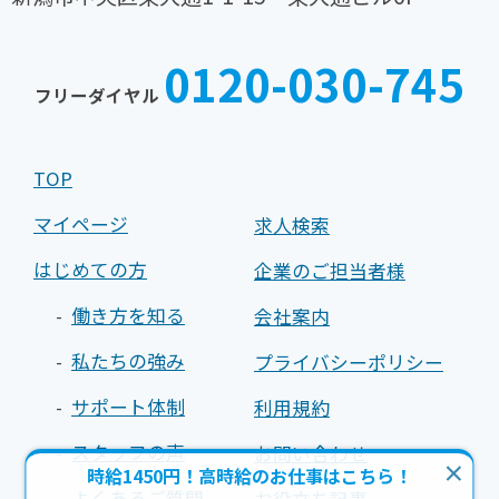
TEL
FAX
025-
025-
0120-030-745
242-
242-
フリーダイヤル
0030
0031
TOP
マイページ
求人検索
はじめての方
企業のご担当者様
働き方を知る
会社案内
私たちの強み
プライバシーポリシー
サポート体制
利用規約
スタッフの声
お問い合わせ
時給1450円！高時給のお仕事はこちら！
よくあるご質問