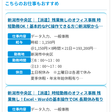
こちらのお仕事もおすすめ
新潟市中央区｜【派遣】残業無しのオフィス事務 時
短勤務OK！基本的なPC操作できる方◎新潟駅から車
で10分
仕事内容
データ入力、 一般事務
給与
時給：1,150円
＠1,150円×8時間×21日＝193,200円
勤務地
※別途 残業代、交通費支給いたします。
新潟市中央区
勤務時間
①8：00～13：00
②13：00～17：00
休日
土日祝休み ※土曜日は各週で休み
夏季休暇・年末年始休暇有り
年間休日110日
新潟市中央区｜【派遣】時短勤務のオフィス事務 残
業無し！Excel・Wordの基本操作でOK 長期休み有り
仕事内容
データ入力、 一般事務