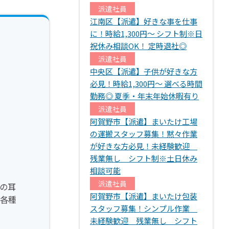
派遣社員
江南区【派遣】好きな事を仕事
に！時給1,300円～ シフト制※日
祝休み相談OK！ 定時退社◎
派遣社員
中央区【派遣】子供が好きな方
必見！時給1,300円～ 選べる時間
勤務◎ 夏季・年末年始休暇有り
派遣社員
阿賀野市【派遣】まいたけ工場
の運搬スタッフ募集！黙々作業
が好きな方必見！未経験歓迎
残業無し シフト制※土日休み
相談可能
派遣社員
の耳
阿賀野市【派遣】まいたけ包装
各種
スタッフ募集！シンプル作業
未経験歓迎 残業無し シフト