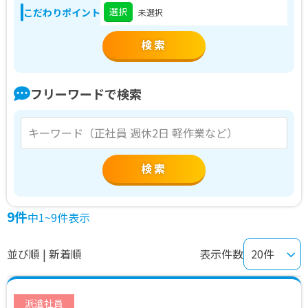
選択
こだわりポイント
未選択
フリーワードで検索
検索
9件
中1~9件表示
並び順 | 新着順
表示件数
派遣社員