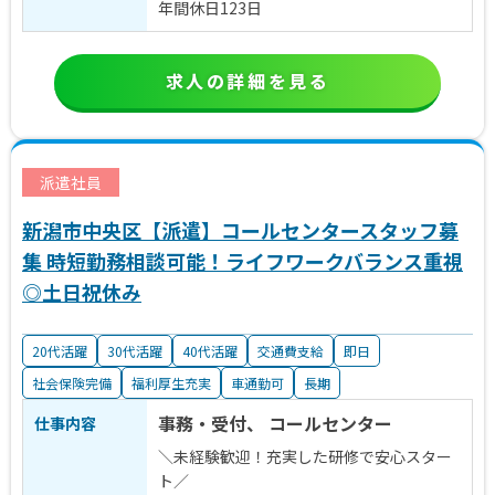
年間休日123日
求人の詳細を見る
派遣社員
新潟市中央区【派遣】コールセンタースタッフ募
集 時短勤務相談可能！ライフワークバランス重視
◎土日祝休み
20代活躍
30代活躍
40代活躍
交通費支給
即日
社会保険完備
福利厚生充実
車通勤可
長期
事務・受付、 コールセンター
仕事内容
＼未経験歓迎！充実した研修で安心スター
ト／