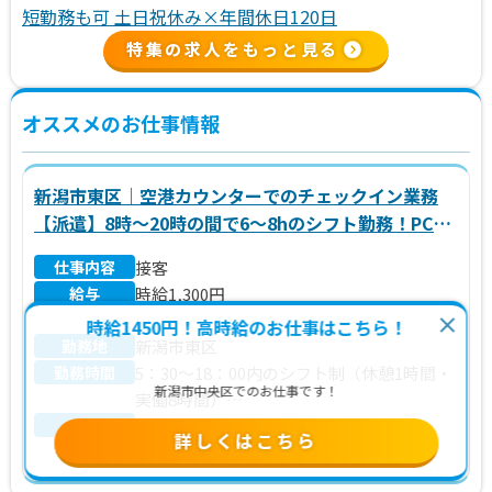
短勤務も可 土日祝休み×年間休日120日
特集の求人をもっと見る
オススメのお仕事情報
新潟市東区｜空港カウンターでのチェックイン業務
【派遣】8時～20時の間で6～8hのシフト勤務！PCの
入力ができればOK！週4～5日のシフト勤務です
仕事内容
接客
♪OJTあり★
給与
時給1,300円
時給1450円！高時給のお仕事はこちら！
勤務地
※別途 交通費、残業代支給
新潟市東区
勤務時間
5：30～18：00内のシフト制（休憩1時間・
新潟市中央区でのお仕事です！
実働8時間）
休日
週休2日制
詳しくはこちら
※5：30～14：30／9：00～18：00 等
※月8～9日休み
※（金）～（月）の便数が多いため、シフ