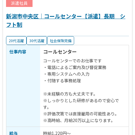
派遣社員
新潟市中央区｜コールセンター【派遣】長期 シ
フト制
20代活躍
30代活躍
社会保険完備
コールセンター
仕事内容
コールセンターでのお仕事です
・電話によるご案内及び督促業務
・専用システムへの入力
・付随する事務処理
※未経験の方も大丈夫です。
※しっかりとした研修があるので安心で
す。
※評価次第では直接雇用の可能性あり。
※高時給、月給20万以上になります。
給与
時給1,220円～