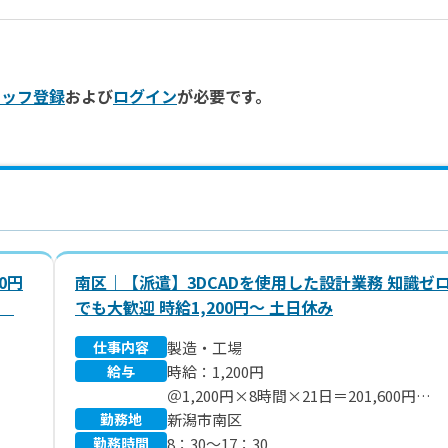
タッフ登録
および
ログイン
が必要です。
0円
南区｜【派遣】3DCADを使用した設計業務 知識ゼ
◎
でも大歓迎 時給1,200円～ 土日休み
仕事内容
製造・工場
給与
時給：1,200円
＠1,200円×8時間×21日＝201,600円
。
勤務地
＊別途 残業代、交通費支給します。
新潟市南区
勤務時間
8：30～17：30