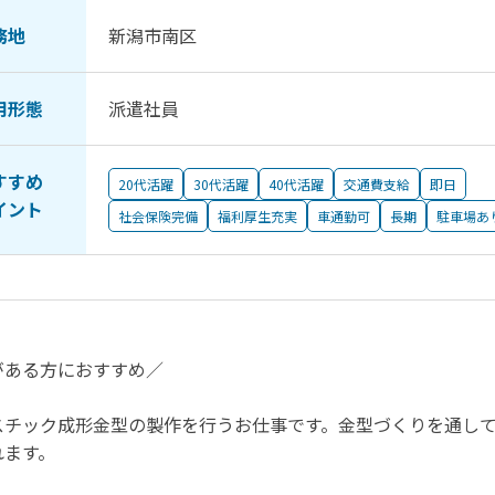
務地
新潟市南区
用形態
派遣社員
すすめ
20代活躍
30代活躍
40代活躍
交通費支給
即日
イント
社会保険完備
福利厚生充実
車通勤可
長期
駐車場あ
がある方におすすめ／
スチック成形金型の製作を行うお仕事です。金型づくりを通し
れます。