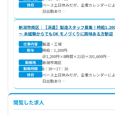
休日
ベース土日休みだが、企業カレンダーに
日出勤あり
夏季休暇・年末年始休暇有り
新潟市南区｜【派遣】製造スタッフ募集！時給1,20
～ 未経験からでもOK モノづくりに興味ある方歓迎
仕事内容
製造・工場
給与
時給：1,200円
＠1,200円×8時間×21日＝201,600円
勤務地
＊別途 残業代、交通費は支給します。
新潟市南区
勤務時間
8：30～17：30
休日
ベース土日休みだが、企業カレンダーに
日出勤あり
夏季休暇・年末年始休暇あり
閲覧した求人