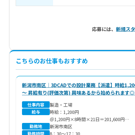
応募には、
新規ス
こちらのお仕事もおすすめ
新潟市南区｜3DCADでの設計業務【派遣】時給1,20
～ 昇給有り(評価次第) 興味あるから始められます
仕事内容
製造・工場
給与
時給：1,200円
＠1,200円×8時間×21日＝201,600円
勤務地
＊別途 残業代、交通費支給いたします
新潟市南区
勤務時間
8：30～17：30