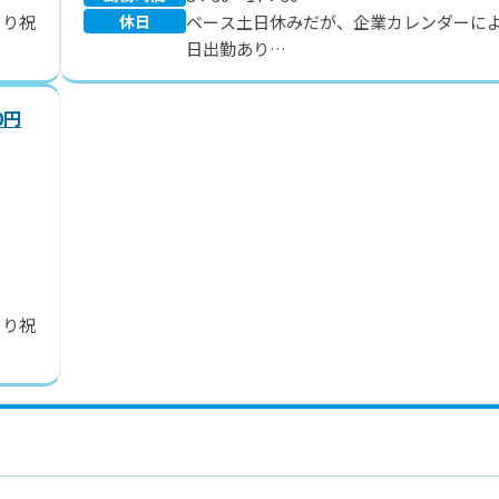
より祝
休日
ベース土日休みだが、企業カレンダーに
日出勤あり
夏季休暇・年末年始休暇
0円
より祝