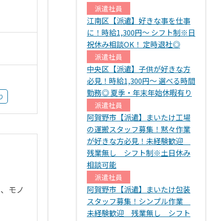
派遣社員
江南区【派遣】好きな事を仕事
に！時給1,300円～ シフト制※日
祝休み相談OK！ 定時退社◎
派遣社員
中央区【派遣】子供が好きな方
必見！時給1,300円～ 選べる時間
勤務◎ 夏季・年末年始休暇有り
り
派遣社員
阿賀野市【派遣】まいたけ工場
の運搬スタッフ募集！黙々作業
が好きな方必見！未経験歓迎
残業無し シフト制※土日休み
相談可能
派遣社員
て、モノ
阿賀野市【派遣】まいたけ包装
スタッフ募集！シンプル作業
未経験歓迎 残業無し シフト