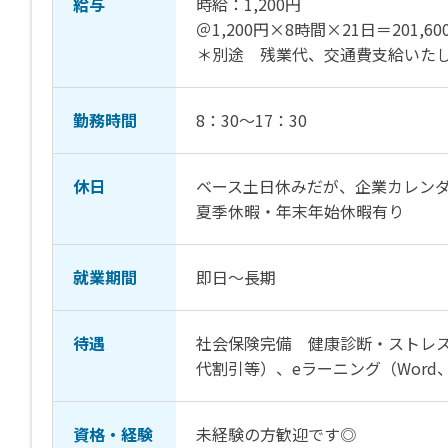
給与
時給：1,200円
＠1,200円×8時間×21日＝201,60
＊別途 残業代、交通費支給いた
勤務時間
8：30～17：30
休日
ベース土日休みだが、企業カレン
夏季休暇・年末年始休暇有り
就業期間
即日～長期
待遇
社会保険完備 健康診断・ストレス
代割引等）、eラーニング（Word、E
資格・経験
未経験の方歓迎です◎